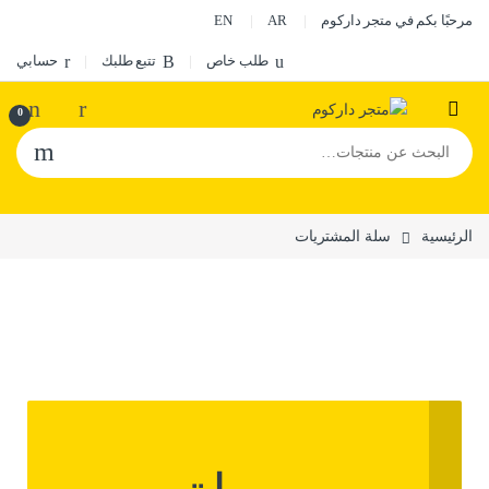
مرحبًا بكم في متجر داركوم
AR
EN
طلب خاص
تتبع طلبك
حسابي
0
الرئيسية
سلة المشتريات