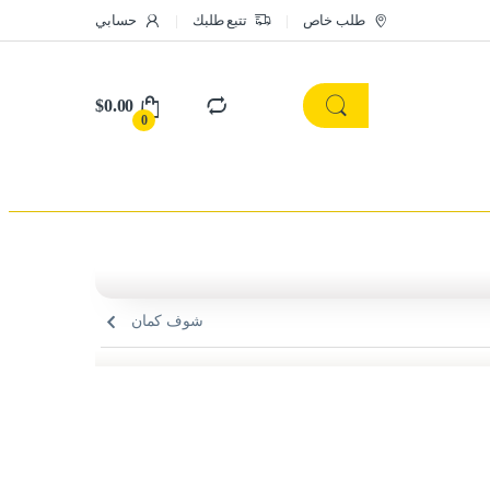
طلب خاص
تتبع طلبك
حسابي
$
0.00
0
شوف كمان