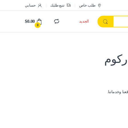
طلب خاص
تتبع طلبك
حسابي
$
0.00
الجديد
0
ركوم
نا وخدماتنا.