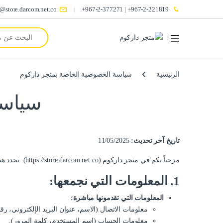
o@store.darcom.net.co
967-2-221819+ | 967-2-377271+
Search for:
الرئيسية
سياسة الخصوصية الخاصة بمتجر داركوم
سياسة
تاريخ آخر تحديث:
11/05/2025
مرحباً بكم في متجر داركوم (
https://store.darcom.net.co
). تحدد ه
1. المعلومات التي نجمعها:
المعلومات التي تقدمونها مباشرة:
معلومات الاتصال (الاسم، عنوان البريد الإلكتروني، رق
معلومات الحساب (اسم المستخدم، كلمة المرور).