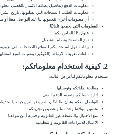
معلومات الدفع (تفاصيل بطاقة الائتمان/الخصم، معلوم
معلومات الطلب (المنتجات التي تطلبونها، تاريخ الشراء
أي معلومات أخرى تقدمونها لنا عند التواصل معنا أو مل
المعلومات التي نجمعها تلقائيًا:
عنوان IP الخاص بكم.
نوع المتصفح ونظام التشغيل.
بيانات حول استخدامكم للموقع (الصفحات التي تزورونها
ملفات تعريف الارتباط (الكوكيز) وتقنيات التتبع المشابه
2. كيفية استخدام معلوماتكم:
نستخدم معلوماتكم للأغراض التالية:
معالجة طلباتكم وتوصيلها.
إدارة حسابكم وتقديم الدعم الفني.
التواصل معكم بشأن طلباتكم، العروض الترويجية، والتحديثات
تحسين موقعنا وخدماتنا وتخصيص تجربتكم.
منع الاحتيال والأنشطة غير القانونية وحماية أمن موقعنا.
الامتثال للالتزامات القانونية والتنظيمية.