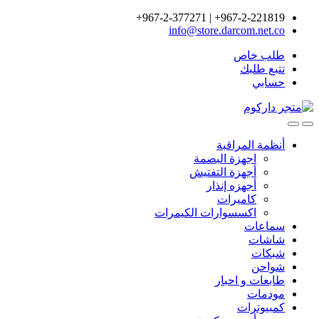
967-2-221819+ | 967-2-377271+
info@store.darcom.net.co
طلب خاص
تتبع طلبك
حسابي
أنظمة المراقبة
اجهزة البصمة
أجهزة التفتيش
أجهزه إنذار
كاميرات
اكسسوارات الكيمرات
سماعات
شاشات
شبكات
شواحن
طابعات و احبار
مودمات
كمبيوترات