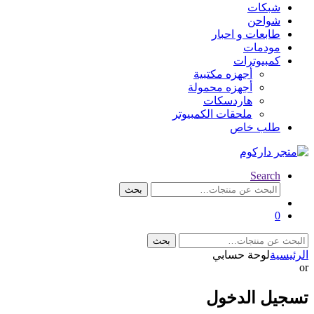
شبكات
شواحن
طابعات و احبار
مودمات
كمبيوترات
أجهزه مكتبية
أجهزه محمولة
هاردسكات
ملحقات الكمبيوتر
طلب خاص
Search
البحث
بحث
عن:
0
البحث
بحث
عن:
الرئيسية
لوحة حسابي
or
تسجيل الدخول