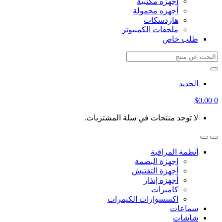
أجهزه مكتبية
أجهزه محمولة
هاردسكات
ملحقات الكمبيوتر
طلب خاص
Search
for:
الجديد
$
0.00
0
لا توجد منتجات في سلة المشتريات.
أنظمة المراقبة
اجهزة البصمة
أجهزة التفتيش
أجهزه إنذار
كاميرات
اكسسوارات الكيمرات
سماعات
شاشات