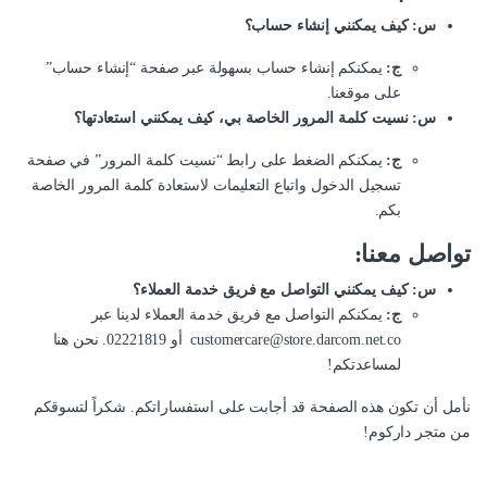
س: كيف يمكنني إنشاء حساب؟
ج:
يمكنكم إنشاء حساب بسهولة عبر صفحة “إنشاء حساب”
على موقعنا.
س: نسيت كلمة المرور الخاصة بي، كيف يمكنني استعادتها؟
ج:
يمكنكم الضغط على رابط “نسيت كلمة المرور” في صفحة
تسجيل الدخول واتباع التعليمات لاستعادة كلمة المرور الخاصة
بكم.
تواصل معنا:
س: كيف يمكنني التواصل مع فريق خدمة العملاء؟
ج:
يمكنكم التواصل مع فريق خدمة العملاء لدينا عبر
customercare@store.darcom.net.co
أو 02221819. نحن هنا
لمساعدتكم!
نأمل أن تكون هذه الصفحة قد أجابت على استفساراتكم. شكراً لتسوقكم
من متجر داركوم!