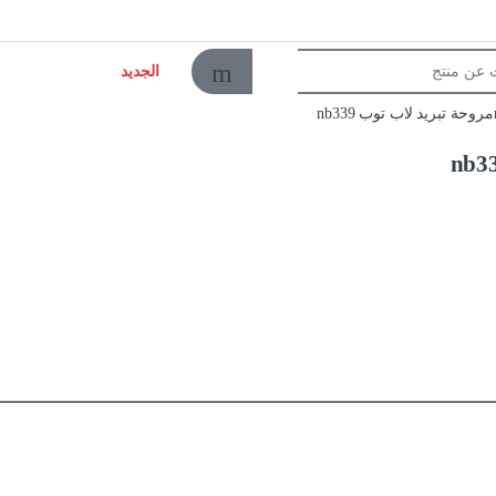
الجديد
مروحة تبريد لاب توب nb339