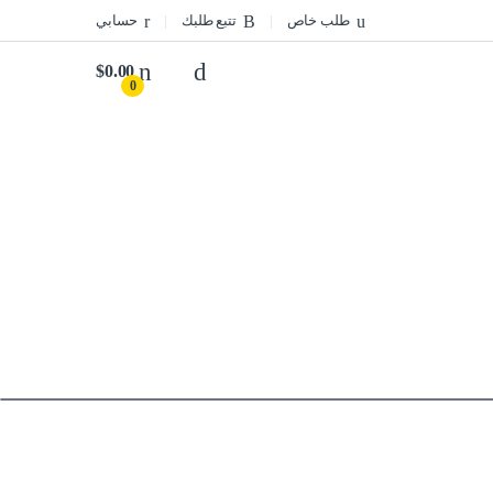
طلب خاص
تتبع طلبك
حسابي
$
0.00
0