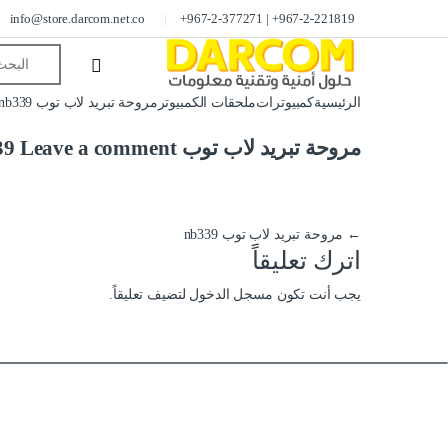
info@store.darcom.net.co
967-2-221819+ | 967-2-377271+
الرئيسية
كمبيوترات
ملحقات الكمبيوتر
مروحة تبريد لاب توب nb339
مروحة تبريد لاب توب nb339
Leave a comment
←
مروحة تبريد لاب توب nb339
اترك تعليقاً
يجب أنت تكون
مسجل الدخول
لتضيف تعليقاً.