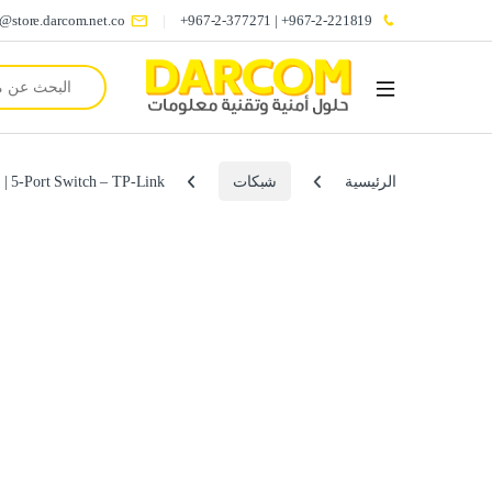
o@store.darcom.net.co
967-2-221819+ | 967-2-377271+
Search for:
الرئيسية
شبكات
 5-Port Switch – TP-Link