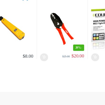
20%
-
$
20.00
$
8.00
$
25.00