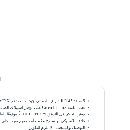
ا
5 منافذ RJ45 للتفاوض التلقائي جيجابت ، تدعم Auto MDI / MDIX
تعمل تقنية Green Ethernet على توفير استهلاك الطاقة
يوفر التحكم في التدفق IEEE 802.3x نقلًا موثوقًا للبيانات
غلاف بلاستيكي أو سطح مكتب أو تصميم مثبت على ا
التوصيل والتشغيل ، لا يلزم التكوين