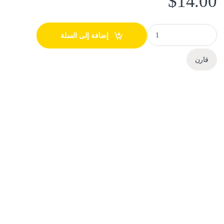
$
14.00
TL-SG1005D | 5-Port Switch - TP-Link quantity
إضافة إلى السلة
قارن