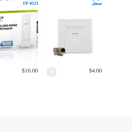
سنجل
EP-8523
$
16.00
$
4.00