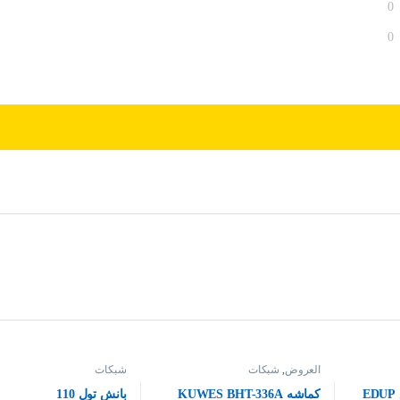
0
0
العروض
,
شبكات
شبكات
USB WIFI نطاق واسع EDUP
كماشه KUWES BHT-336A
بانش تول 110