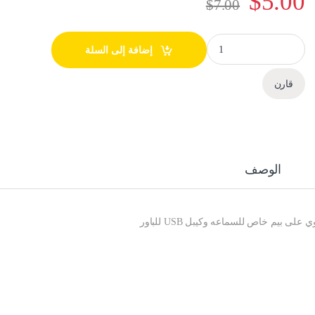
$
5.00
$
7.00
SPEAKER D18 سماعات كمبيوتر quantity
إضافة إلى السلة
قارن
الوصف
 بيم خاص للسماعه وكيبل USB للباور