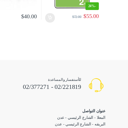
24%
-
$
55.00
$
40.00
$
72.00
للأستفسار والمساعدة
02/221819 - 02/377271
عنوان التواصل
المعلا - الشارع الرئيسي - عدن
البريقه - الشارع الرئيسي - عدن