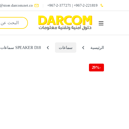
o@store.darcom.net.co
967-2-221819+ | 967-2-377271+
Search for:
الرئيسية
سماعات
SPEAKER D18 سماعات كمبيوتر
29%
-