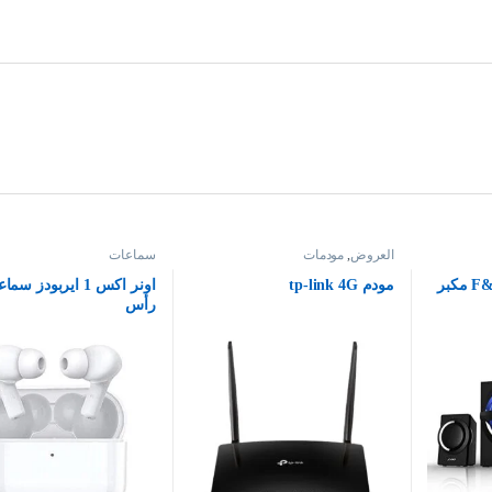
العروض
,
مودمات
سماعات
F&D A140X BT Speaker مكبر
مودم tp-link 4G
اونر اكس 1 ايربودز س
رأس