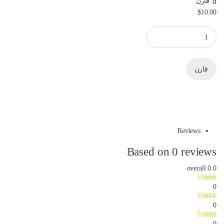
قارن
$
10.00
S-60-12 (4PORT) 12V-5V باور سبلاي بوكس quantity
قارن
Reviews
Based on 0 reviews
overall
0.0
0
0
0