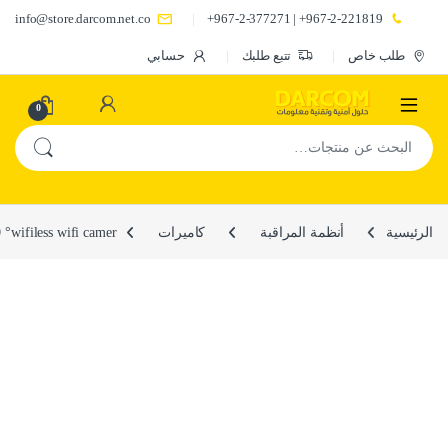
info@store.darcom.net.co
967-2-221819+ | 967-2-377271+
طلب خاص
تتبع طلبك
حسابي
0
البحث عن:
الرئيسية
أنظمة المراقبة
كاميرات
°wifiless wifi camer