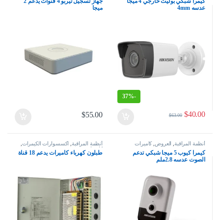
كيمرا شبكي بوليت خارجي 4 ميجا
جهاز تسجيل تيربو 4 قنوات يدعم 2
عدسه 4mm
ميجا
37%
-
$
40.00
$
55.00
$
63.00
أنظمة المراقبة
,
العروض
,
كاميرات
أنظمة المراقبة
,
اكسسوارات الكيمرات
,
كاميرات
كيمرا كيوب 5 ميجا شبكي تدعم
طبلون كهرباء كاميرات يدعم 18 قناة
الصوت عدسه 2.8ملم