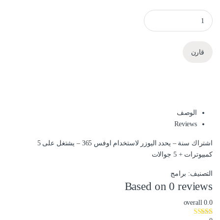
Office 365 1 Years - create user quantity
قارن
الوصف
Reviews
اشتراك سنة – يحدد اليوزر لاستخدام اوفس 365 – يشتغل على 5
كمبيوترات + 5 جوالات
التصنيف:
برامج
Based on 0 reviews
overall
0.0