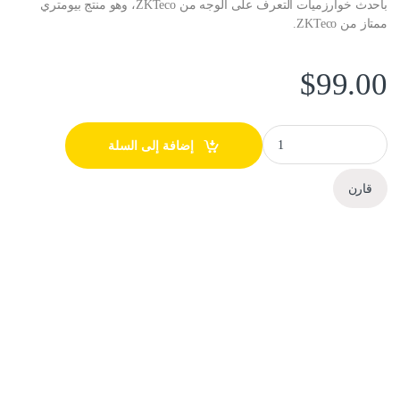
بأحدث خوارزميات التعرف على الوجه من ZKTeco، وهو منتج بيومتري
ممتاز من ZKTeco.
$
99.00
MB20 - Time Attendance and Access Control terminal - جهاز تسجيل الحضور والانصراف والتحكم في الدخول quantity
إضافة إلى السلة
قارن