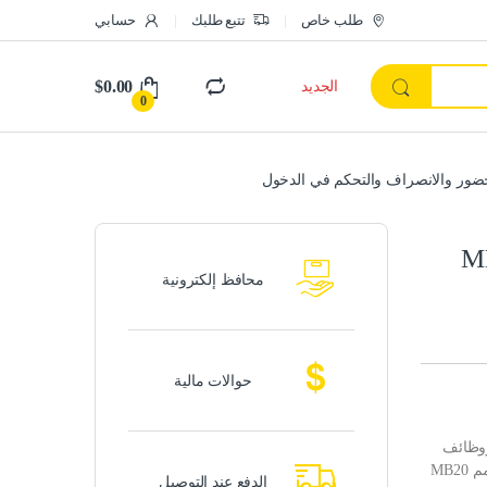
طلب خاص
تتبع طلبك
حسابي
$
0.00
الجديد
0
MB
محافظ إلكترونية
حوالات مالية
 بيومتري، متوافق مع قارئ بصمات الأصابع من ZK، ووظائف
التعرف على الوجه، وبطاقات RFID، ويدعم طرق التعرف الهجينة المتعددة. صُمم MB20
الدفع عند التوصيل