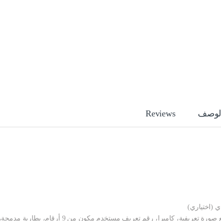
لوصف
Reviews
تبديل الحالة تلقائياً، إدخال نصوص T9 مع صورة تعريفية، كاميرا، رقم تعريف مستخدم مكون من 9 أرقام، بطارية مدمج