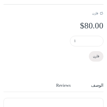
قارن
$
80.00
Kaspersky Small Office 1 Server +5 pcs + 5 mobiles quantity
قارن
الوصف
Reviews