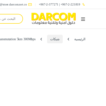
o@store.darcom.net.co
967-2-221819+ | 967-2-377271+
Search for:
الرئيسية
شبكات
transmutation 5km 300Mbps