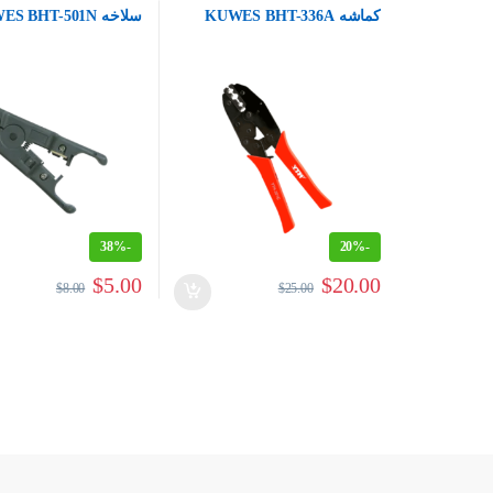
كماشه KUWES BHT-336A
سلاخه KUWES BHT-501N
38%
-
20%
-
$
5.00
$
20.00
$
8.00
$
25.00