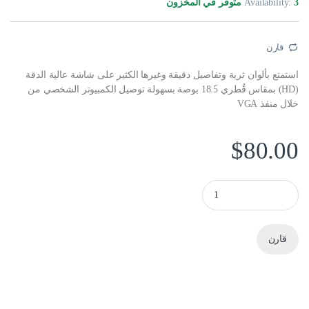
3 متوفر في المخزون
Availability:
قارن
استمتع بألوان ثرية وتفاصيل دقيقة وغيرها الكثير على شاشة عالية الدقة
(HD) بمقاس قُطري 18.5 بوصة بسهولة توصيل الكمبيوتر الشخصي من
خلال منفذ VGA
$
80.00
HP P19b G4 شاشة 18.5 بوصة quantity
قارن