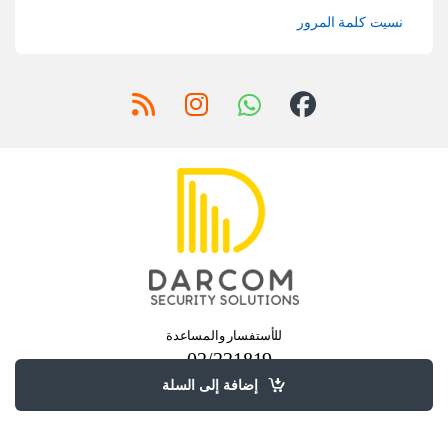
نسيت كلمة المرور
للأستفسار والمساعدة
02/221819 -
02/377271
إضافة إلى السلة