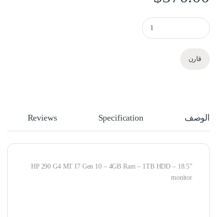
HP 290 G4 MT I7 Gen 10 Desktop PC quantity
قارن
الوصف
Specification
Reviews
HP 290 G4 MT I7 Gen 10 – 4GB Ram – 1TB HDD – 18.5”
monitor