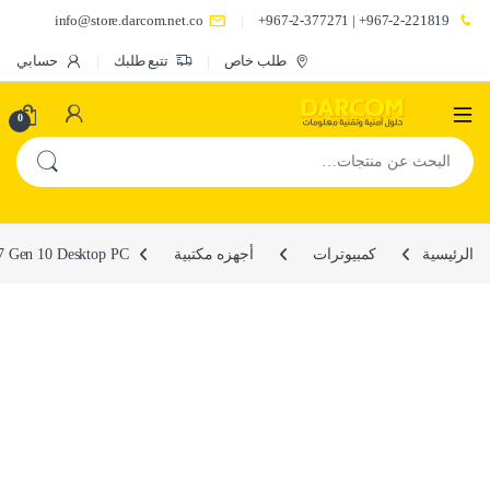
info@store.darcom.net.co
967-2-221819+ | 967-2-377271+
طلب خاص
تتبع طلبك
حسابي
0
البحث عن:
الرئيسية
كمبيوترات
أجهزه مكتبية
 Gen 10 Desktop PC