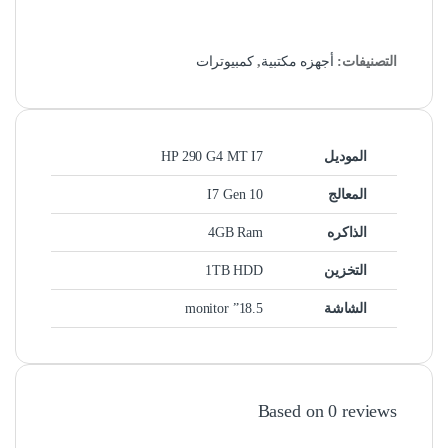
التصنيفات:
أجهزه مكتبية
,
كمبيوترات
الموديل
HP 290 G4 MT I7
المعالج
I7 Gen 10
الذاكره
4GB Ram
التخزين
1TB HDD
الشاشة
18.5” monitor
Based on 0 reviews