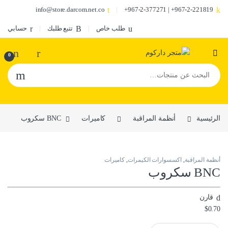
info@store.darcom.net.co
967-2-221819+ | 967-2-377271+
طلب خاص
تتبع طلبك
حسابي
0
البحث عن:
الرئيسية
أنظمة المراقبة
كاميرات
BNC سكروب
أنظمة المراقبة
,
اكسسوارات الكيمرات
,
كاميرات
BNC سكروب
قارن
$
0.70
BNC سكروب quantity