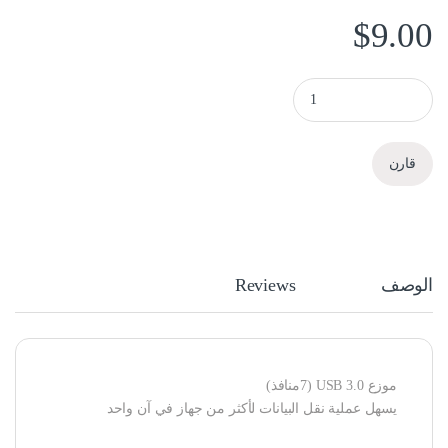
$
9.00
موزع USB 3.0 (7منافذ) quantity
قارن
الوصف
Reviews
موزع USB 3.0 (7منافذ)
يسهل عملية نقل البيانات لأكثر من جهاز في آن واحد