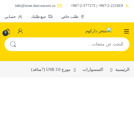
info@store.darcom.net.co
967-2-221819+ | 967-2-377271+
طلب خاص
تتبع طلبك
حسابي
0
البحث عن:
الرئيسية
اكسسوارات
موزع USB 3.0 (7منافذ)