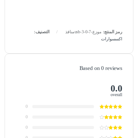
رمز المنتج:
موزع-usb-3-0-7منافذ
التصنيف:
اكسسوارات
Based on 0 reviews
0.0
overall
0
0
0
0