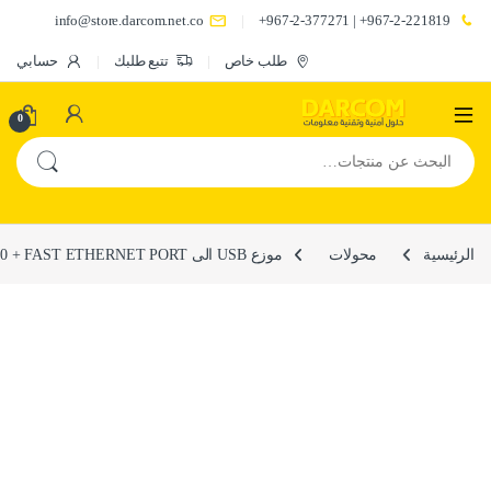
info@store.darcom.net.co
967-2-221819+ | 967-2-377271+
طلب خاص
تتبع طلبك
حسابي
0
البحث عن:
الرئيسية
محولات
موزع USB الى 3X USB 3.0 + FAST ETHERNET PORT