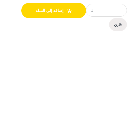
مودم Cudy 4G LTE LT500 quantity
إضافة إلى السلة
قارن