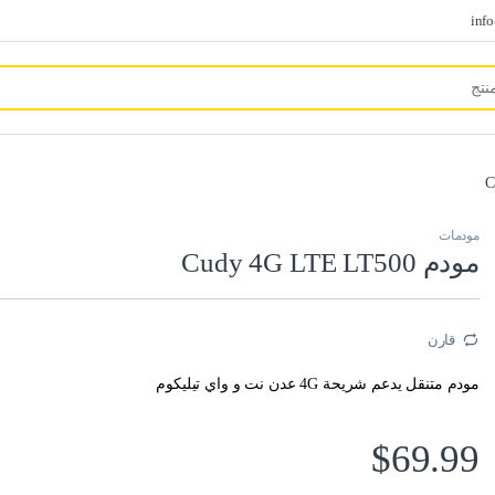
inf
مودمات
مودم Cudy 4G LTE LT500
قارن
مودم متنقل
يدعم شريحة 4G عدن نت و واي تيليكوم
$
69.99