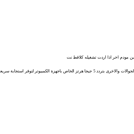
ياتي المودم بشبكتين احداهما بتردد 2.4 جيجا هرتز الخاص بالجوالات والاخرى بتردد 5 جيجا هرتز الخاص باجهزة الكمبيوتر لتوفر استجابة 