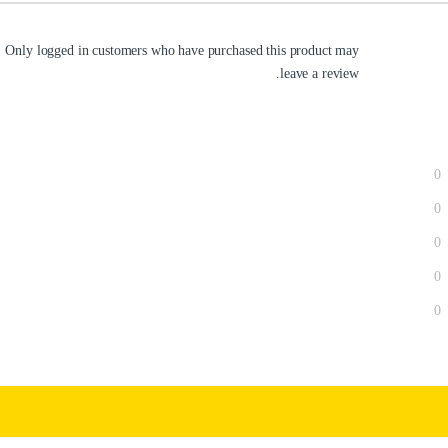
Only logged in customers who have purchased this product may
leave a review.
0
0
0
0
0