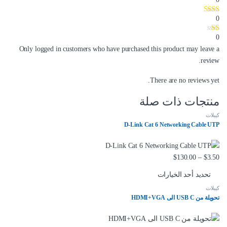
0
0
Only logged in customers who have purchased this product may leave a
review.
There are no reviews yet.
منتجات ذات صلة
كيبلات
D-Link Cat 6 Networking Cable UTP
نطاق السعر: من ⁦$3.50⁩ خلال ⁦$130.00⁩
$
130.00
–
$
3.50
تحديد أحد الخيارات
كيبلات
هناك العديد من الأشكال المختلفة لهذا المنتج. يمكن اختيار الخيارات على صفحة 
تحويلة من USB C الى HDMI+VGA