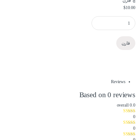
قارن
$
10.00
محول من USB الى PARALLEL (BF- 1284) quantity
قارن
Reviews
Based on 0 reviews
overall
0.0
0
0
0