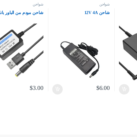
شواحن
شواحن
شاحن 12V 4A
شاحن مودم من الباور بان
$
3.00
$
6.00