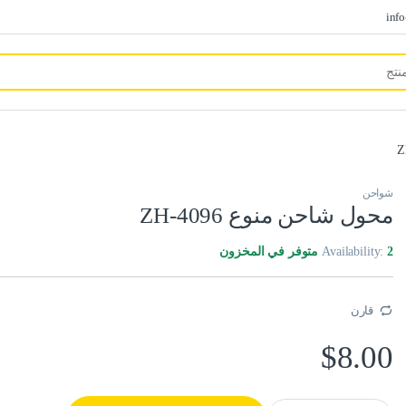
inf
شواحن
محول شاحن منوع ZH-4096
2 متوفر في المخزون
Availability:
قارن
$
8.00
محول شاحن منوع ZH-4096 quantity