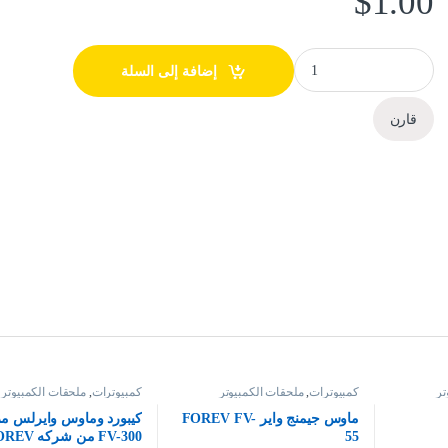
$
1.00
لاصق حروف كيبورد quantity
إضافة إلى السلة
قارن
تر
كمبيوترات
,
ملحقات الكمبيوتر
كمبيوترات
,
ملحقات الكمبيوتر
ماوس جيمنج واير FOREV FV-
كيبورد وماوس وايرلس م
55
FV-300 من شركه FOREV