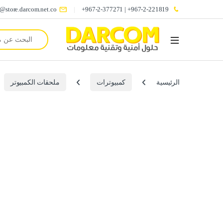
o@store.darcom.net.co
967-2-221819+ | 967-2-377271+
Search for:
الرئيسية
كمبيوترات
ملحقات الكمبيوتر