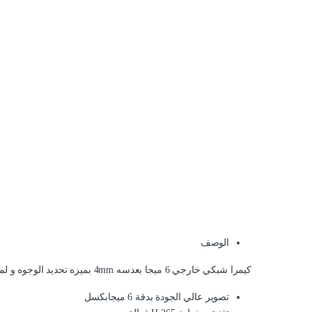
الوصف
كيمرا شبكي خارجي 6 ميجا بعدسه 4mm بميزه تحديد الوجوه و لمسافه 80 متر رؤيه ليليه من HIKVISION DS-2CD2T63G2-4I
تصوير عالي الجودة بدقة 6 ميجابكسل