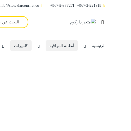
info@store.darcom.net.co
967-2-221819+ | 967-2-377271+
Search for:
الرئيسية
أنظمة المراقبة
كاميرات