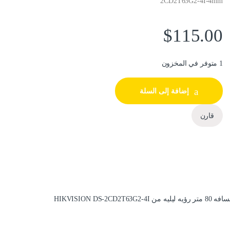
2CD2T63G2-4I-4mm
$
115.00
1 متوفر في المخزون
إضافة إلى السلة
قارن