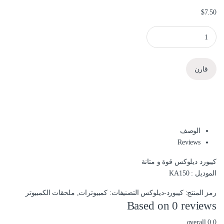
$
7.50
كيبورد ديلوكس KA150 quantity
قارن
الوصف
Reviews
كيبورد ديلوكس قوة و متانة
الموديل : KA150
رمز المنتج:
كيبورد-ديلوكس
التصنيفات:
كمبيوترات
,
ملحقات الكمبيوتر
Based on 0 reviews
overall
0.0