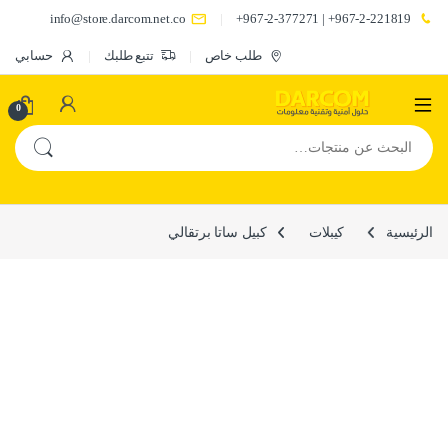
info@store.darcom.net.co
967-2-221819+ | 967-2-377271+
طلب خاص
تتبع طلبك
حسابي
0
البحث عن:
الرئيسية
كيبلات
كبيل ساتا برتقالي