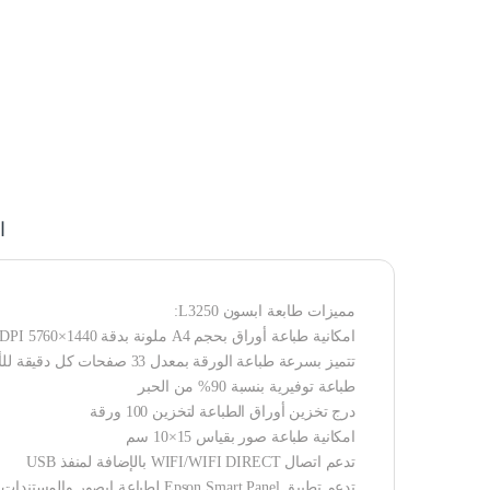
ا
مميزات طابعة ابسون L3250:
امكانية طباعة أوراق بحجم A4 ملونة بدقة 1440×5760 DPI
تتميز بسرعة طباعة الورقة بمعدل 33 صفحات كل دقيقة للأبيض والأسود و17 ورقة للملون
طباعة توفيرية بنسبة 90% من الحبر
درج تخزين أوراق الطباعة لتخزين 100 ورقة
امكانية طباعة صور بقياس 15×10 سم
تدعم اتصال WIFI/WIFI DIRECT بالإضافة لمنفذ USB
تدعم تطبيق Epson Smart Panel لطباعة ابصور والمستندات