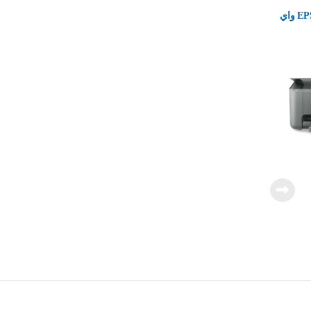
طابعة حبر EPSON L3150 واي