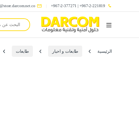
o@store.darcom.net.co
967-2-221819+ | 967-2-377271+
Search for:
الرئيسية
طابعات و احبار
طابعات