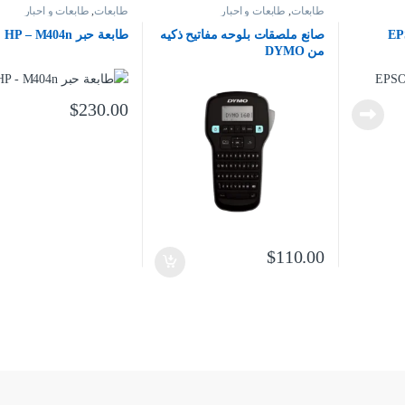
طابعات
,
طابعات و احبار
طابعات
,
طابعات و احبار
صانع ملصقات بلوحه مفاتيح ذكيه
طابعة حبر HP – M404n
من DYMO
$
230.00
$
110.00