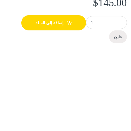
$
145.00
طابعة Epson 3 in 1 L3250 quantity
إضافة إلى السلة
قارن