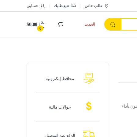
طلب خاص
تتبع طلبك
حسابي
$
0.00
الجديد
0
محافظ إلكترونية
جيا متقدمة من Epson طابعة ابسون بأداء
حوالات مالية
الدفع عند التوصيل