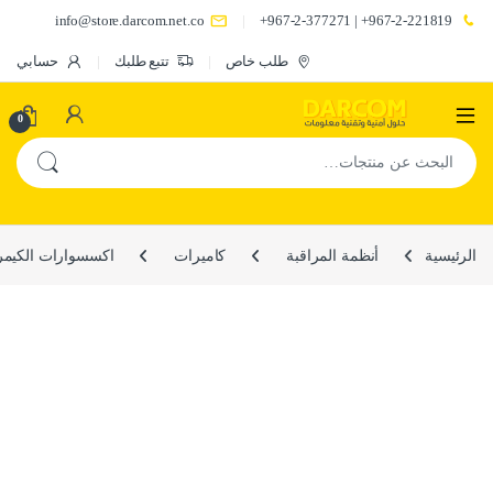
info@store.darcom.net.co
967-2-221819+ | 967-2-377271+
طلب خاص
تتبع طلبك
حسابي
0
البحث عن:
الرئيسية
أنظمة المراقبة
كاميرات
اكسسوارات الكيم