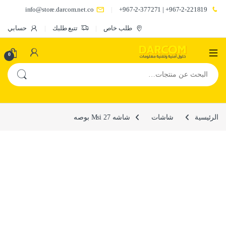
info@store.darcom.net.co
967-2-221819+ | 967-2-377271+
طلب خاص
تتبع طلبك
حسابي
0
البحث عن:
الرئيسية
شاشات
شاشه Msi 27 بوصه