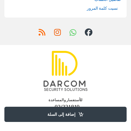
نسيت كلمة المرور
للأستفسار والمساعدة
02/221819 -
02/377271
إضافة إلى السلة