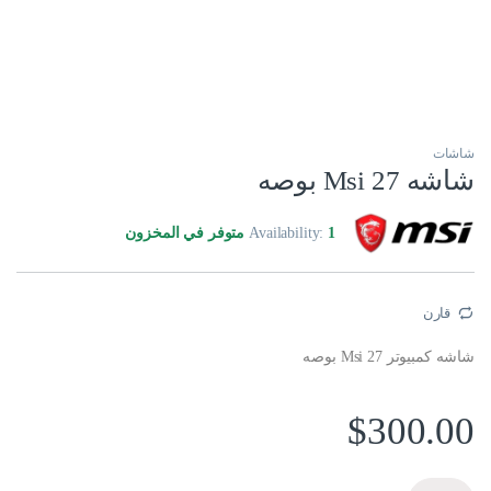
شاشات
شاشه Msi 27 بوصه
1 متوفر في المخزون
Availability:
قارن
شاشه كمبيوتر Msi 27 بوصه
$
300.00