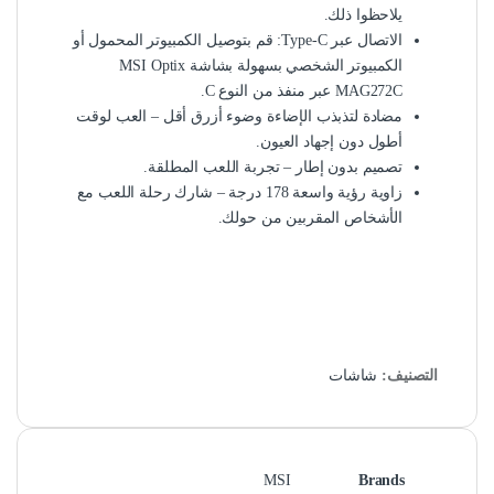
يلاحظوا ذلك.
الاتصال عبر Type-C: قم بتوصيل الكمبيوتر المحمول أو
الكمبيوتر الشخصي بسهولة بشاشة MSI Optix
MAG272C عبر منفذ من النوع C.
مضادة لتذبذب الإضاءة وضوء أزرق أقل – العب لوقت
أطول دون إجهاد العيون.
تصميم بدون إطار – تجربة اللعب المطلقة.
زاوية رؤية واسعة 178 درجة – شارك رحلة اللعب مع
الأشخاص المقربين من حولك.
التصنيف:
شاشات
MSI
Brands