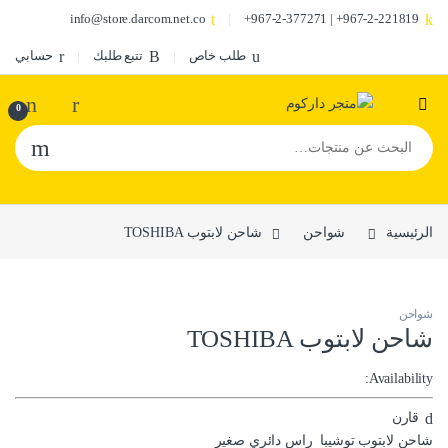
info@store.darcom.net.co
967-2-221819+ | 967-2-377271+
طلب خاص
تتبع طلبك
حسابي
0
البحث عن:
الرئيسية
شواحن
شاحن لابتوب TOSHIBA
شواحن
شاحن لابتوب TOSHIBA
Availability:
قارن
شاحن لابتوب توشيبا راس دائري صغير