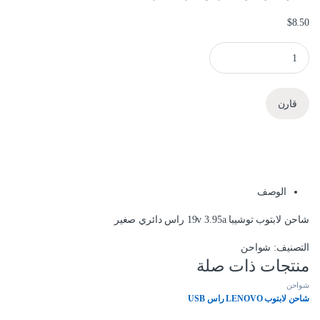
$
8.50
شاحن لابتوب TOSHIBA quantity
قارن
الوصف
شاحن لابتوب توشيبا 19v 3.95a راس دائري صغير
التصنيف:
شواحن
منتجات ذات صلة
شواحن
شاحن لابتوب LENOVO راس USB