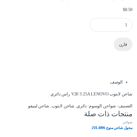
$
8.50
شاحن لابتوب LENOVO راس دائري quantity
قارن
الوصف
شاحن لابتوب V20 3.25A LENOVO راس دائري
التصنيف:
شواحن
الوسوم:
دائري
,
شاحن لابتوب
,
شاحن لينيفو
منتجات ذات صلة
شواحن
محول شاحن منوع ZH-4096