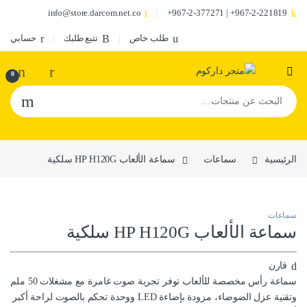
info@store.darcom.net.co
967-2-221819+ | 967-2-377271+
طلب خاص
تتبع طلبك
حسابي
0
البحث عن:
الرئيسية
سماعات
سماعة الألعاب HP H120G سلكية
سماعات
سماعة الألعاب HP H120G سلكية
قارن
سماعة رأس مخصصة للألعاب توفر تجربة صوت غامرة مع مشغلات 50 ملم
وتقنية عزل الضوضاء، مزودة بإضاءة LED ووحدة تحكم بالصوت لراحة أكبر