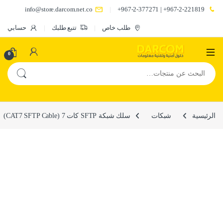
info@store.darcom.net.co
967-2-221819+ | 967-2-377271+
طلب خاص
تتبع طلبك
حسابي
0
البحث عن:
الرئيسية
شبكات
سلك شبكة SFTP كات 7 (CAT7 SFTP Cable)