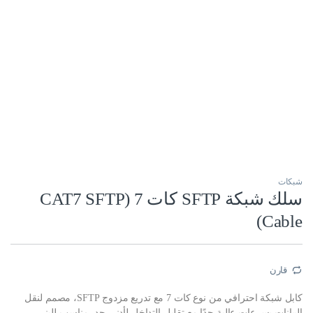
شبكات
سلك شبكة SFTP كات 7 (CAT7 SFTP
Cable)
قارن
كابل شبكة احترافي من نوع كات 7 مع تدريع مزدوج SFTP، مصمم لنقل
البيانات بسرعات عالية جدًا مع تقليل التداخل لأدنى حد، مناسب للبنى