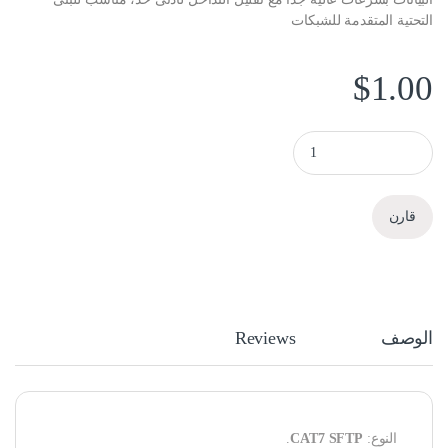
التحتية المتقدمة للشبكات
$
1.00
سلك شبكة SFTP كات 7 (CAT7 SFTP Cable) quantity
قارن
الوصف
Reviews
النوع:
CAT7 SFTP
.