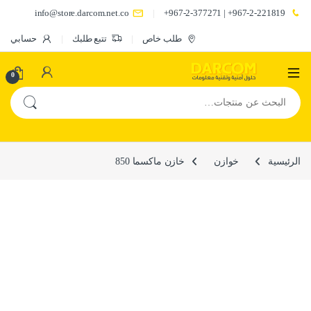
info@store.darcom.net.co
967-2-221819+ | 967-2-377271+
طلب خاص
تتبع طلبك
حسابي
0
البحث عن:
الرئيسية
خوازن
خازن ماكسما 850