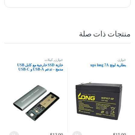
منتجات ذات صلة
خوازن
خوازن
,
كيبلات
بطارية لونج ups long 7A
خازنة SSD خارجية مع كابل USB
مدمج – تدعم USB-A و USB-C
$
13.00
$
15.00