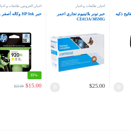
احبار
,
طابعات و احبار
احبار
,
العروض
,
طابعات و احبا
تيح ذكيه
حبر تونر بلاتينيوم تجاري احمر
حبر HP Ink وكاله أصفر 920XL
CE413A/305MG
35%
-
$
15.00
$
25.00
$
23.00