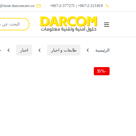
o@store.darcom.net.co
967-2-221819+ | 967-2-377271+
Search for:
الرئيسية
طابعات و احبار
احبار
حبر k
35%
-