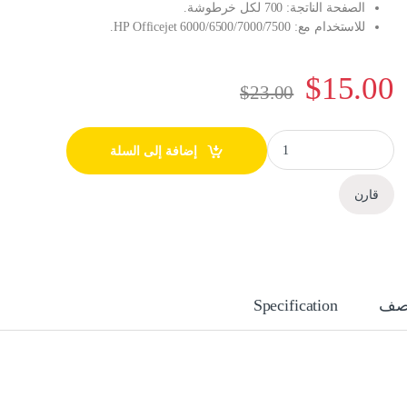
الصفحة الناتجة: 700 لكل خرطوشة.
للاستخدام مع: HP Officejet 6000/6500/7000/7500.
$
15.00
$
23.00
حبر HP Ink وكاله احمر 920XL quantity
إضافة إلى السلة
قارن
صف
Specification