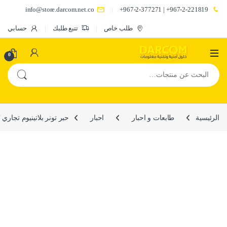
info@store.darcom.net.co
967-2-221819+ | 967-2-377271+
طلب خاص
تتبع طلبك
حسابي
0
البحث عن:
الرئيسية
طابعات و احبار
احبار
حبر تونر بلاتينيوم تجاري CF211A/131A CY