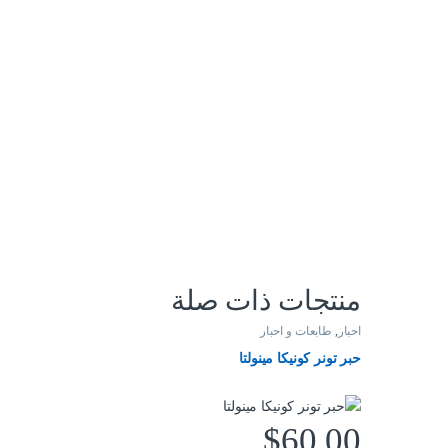
منتجات ذات صلة
احبار
,
طابعات و احبار
حبر تونر كونيكا مينولتا
$
60.00