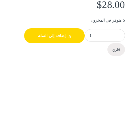
$
28.00
5 متوفر في المخزون
حبر بلاتنيوم اسود HP CF400a/201a BK quantity
إضافة إلى السلة
قارن