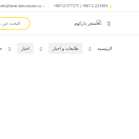
info@store.darcom.net.co
967-2-221819+ | 967-2-377271+
Search for:
الرئيسية
طابعات و احبار
احبار
حبر