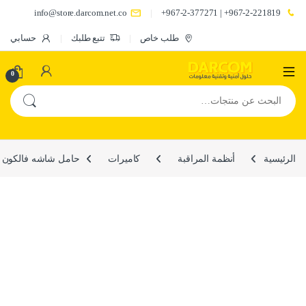
info@store.darcom.net.co
967-2-221819+ | 967-2-377271+
طلب خاص
تتبع طلبك
حسابي
0
البحث عن:
الرئيسية
أنظمة المراقبة
كاميرات
حامل شاشه فالكون ستار مقاس