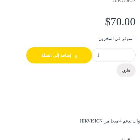
HIKVISION
$
70.00
2 متوفر في المخزون
جهاز تسجيل شبكي 4 قنوات يدعم 4 ميجا من HIKVISION quantity
إضافة إلى السلة
قارن