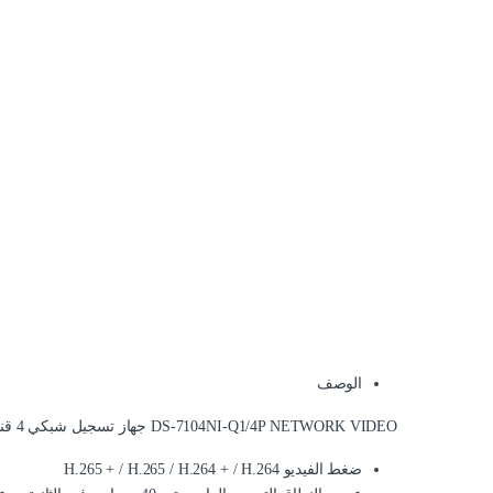
الوصف
DS-7104NI-Q1/4P NETWORK VIDEO جهاز تسجيل شبكي 4 قنوات يدعم 4 ميجا من HIKVISION
ضغط الفيديو H.265 + / H.265 / H.264 + / H.264