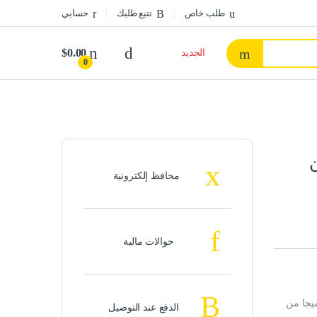
طلب خاص
تتبع طلبك
حسابي
$
0.00
الجديد
0
ا من
محافظ إلكترونية
حوالات مالية
DS-7104NI-Q1/4P NET جهاز تسجيل شبكي 4 قنوات يدعم 4 ميجا من
الدفع عند التوصيل