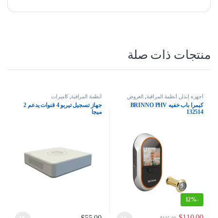
منتجات ذات صلة
أجهزه إنذار
,
أنظمة المراقبة
,
العروض
أنظمة المراقبة
,
كاميرات
كيمرا باب خفيه BRINNO PHV
جهاز تسجيل تيربو 4 قنوات يدعم 2
132514
ميجا
12%
-
$
110.00
$
55.00