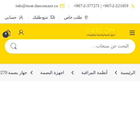
info@store.darcom.net.co
967-2-221819+ | 967-2-377271+
طلب خاص
تتبع طلبك
حسابي
0
البحث عن:
الرئيسية
أنظمة المراقبة
اجهزة البصمة
جهاز بصمة U270