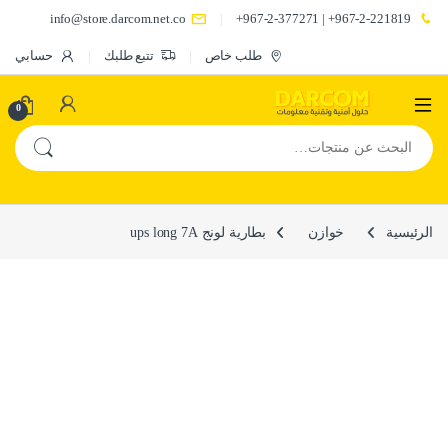
info@store.darcom.net.co
967-2-221819+ | 967-2-377271+
طلب خاص
تتبع طلبك
حسابي
0
البحث عن:
الرئيسية
خوازن
بطارية لونج ups long 7A