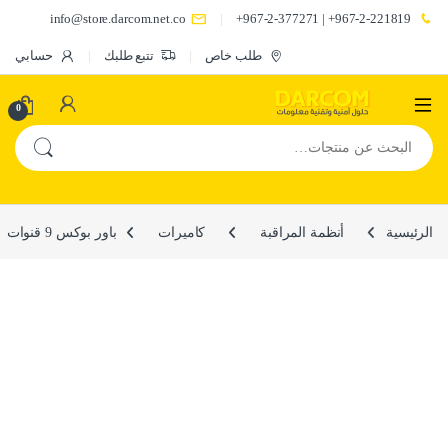
info@store.darcom.net.co
967-2-221819+ | 967-2-377271+
طلب خاص
تتبع طلبك
حسابي
0
البحث عن:
الرئيسية
أنظمة المراقبة
كاميرات
باور بوكس 9 قنوات