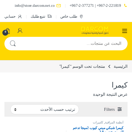
info@store.darcom.net.co
967-2-221819+ | 967-2-377271+
طلب خاص
تتبع طلبك
حسابي
0
البحث عن:
الرئيسية
منتجات تحت الوسم “كيمرا”
كيمرا
عرض النتيجة الوحيدة
Filters
أنظمة المراقبة
,
كاميرات
كيمرا شبكي ميني كيوب 2ميجا تدعم