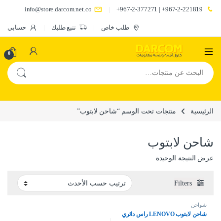
info@store.darcom.net.co
967-2-221819+ | 967-2-377271+
طلب خاص
تتبع طلبك
حسابي
0
البحث عن:
الرئيسية
منتجات تحت الوسم “شاحن لابتوب”
شاحن لابتوب
عرض النتيجة الوحيدة
Filters
شواحن
شاحن لابتوب LENOVO راس دائري