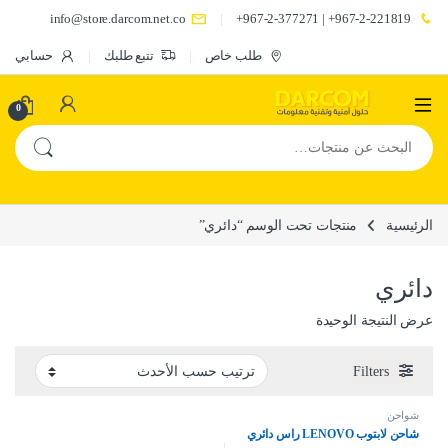
info@store.darcom.net.co
967-2-221819+ | 967-2-377271+
طلب خاص
تتبع طلبك
حسابي
0
البحث عن:
الرئيسية
منتجات تحت الوسم “دائري”
دائري
عرض النتيجة الوحيدة
Filters
شواحن
شاحن لابتوب LENOVO راس دائري