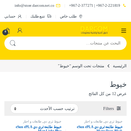
info@store.darcom.net.co
967-2-221819+ | 967-2-377271+
طلب خاص
تتبع طلبك
حسابي
0
البحث عن:
الرئيسية
منتجات تحت الوسم “خيوط”
خيوط
تم الفرز حسب الأحدث
عرض ⁦12⁩ من كل النتائج
Filters
خيوط ثري دي
,
طابعات و احبار
خيوط ثري دي
,
طابعات و احبار
خيوط طابعة ثري دي eSun ePLA
خيوط طابعة ثري دي eSun ePLA