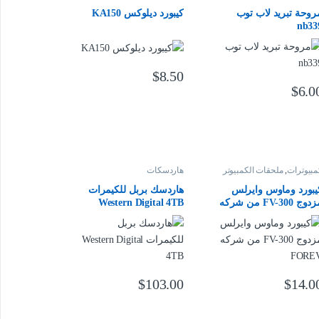
روحة تبريد لاب توب
كيبورد ديلوكس KA150
nb33
$
8.50
$
6.0
مبيوترات
,
ملحقات الكمبيوتر
هاردسكات
يبورد وماوس وايرلس
هاردسك بربل للكيمرات
مزدوج FV-300 من شركه
Western Digital 4TB
FORE
$
103.00
$
14.0