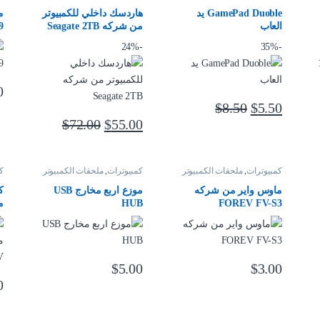
الكمبيوتر
GamePad Duoble يد
هاردسك داخلي للكمبيوتر
م
العاب
من شركه Seagate 2TB
9
24%
-
35%
-
0
$
8.50
$
5.50
$
72.00
$
55.00
كمبيوترات
,
ملحقات الكمبيوتر
كمبيوترات
,
ملحقات الكمبيوتر
ك
ماوس واير من شركه
موزع اربع مخارج USB
ك
HUB
FOREV FV-S3
V
$
5.00
$
3.00
0