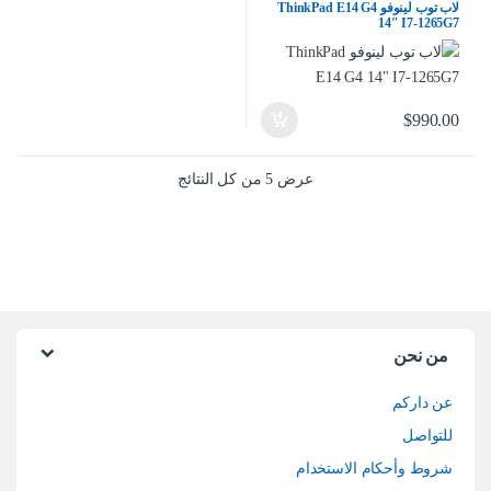
لاب توب لينوفو ThinkPad E14 G4
14″ I7-1265G7
$
990.00
تم الفرز حسب الأحدث
عرض ⁦5⁩ من كل النتائج
من نحن
عن داركم
للتواصل
شروط وأحكام الاستخدام