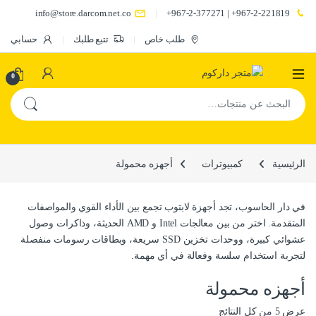
info@store.darcom.net.co
967-2-221819+ | 967-2-377271+
طلب خاص
تتبع طلبك
حسابي
0
البحث عن:
الرئيسية
كمبيوترات
أجهزه محمولة
في دار الحاسوب، تجد أجهزة لابتوب تجمع بين الأداء القوي والمواصفات
المتقدمة. اختر من بين معالجات Intel و AMD الحديثة، وذاكرات وصول
عشوائي كبيرة، ووحدات تخزين SSD سريعة، وبطاقات رسومات منفصلة
لتجربة استخدام سلسة وفعالة في أي مهمة.
أجهزه محمولة
تم الفرز حسب الأحدث
عرض ⁦5⁩ من كل النتائج