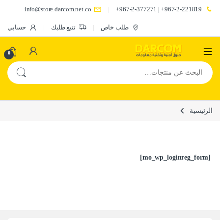
info@store.darcom.net.co
967-2-221819+ | 967-2-377271+
طلب خاص
تتبع طلبك
حسابي
0
البحث عن:
الرئيسية
[mo_wp_loginreg_form]