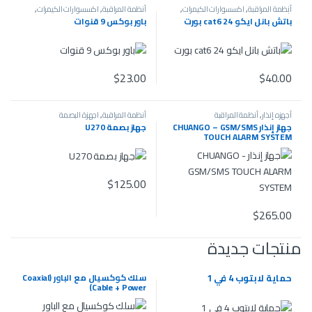
أنظمة المراقبة
,
اكسسوارات الكيمرات
,
أنظمة المراقبة
,
اكسسوارات الكيمرات
,
شبكات
,
كاميرات
كاميرات
باتش بانل ايكو cat6 24 بورت
باور بوكس 9 قنوات
$
23.00
$
40.00
أجهزه إنذار
,
أنظمة المراقبة
أنظمة المراقبة
,
اجهزة البصمة
جهاز إنذار CHUANGO – GSM/SMS
جهاز بصمة U270
TOUCH ALARM SYSTEM
$
125.00
$
265.00
منتجات جديدة
حماية لابتوب 4 في 1
سلك كوكسيال مع الباور (Coaxial
Cable + Power)