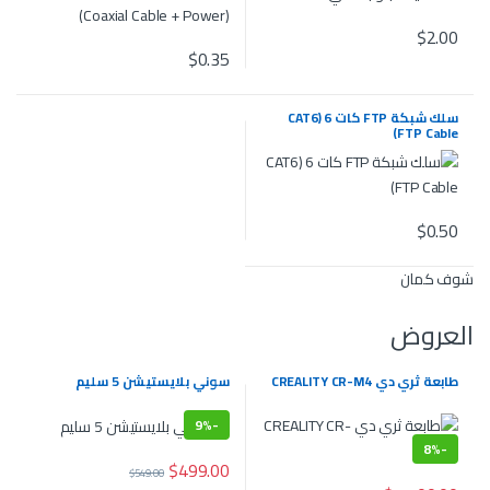
$
2.00
$
0.35
سلك شبكة FTP كات 6 (CAT6
FTP Cable)
$
0.50
شوف كمان
العروض
طابعة ثري دي CREALITY CR-M4
سوني‎‎ ‎‎بلايستيشن5‎‎ ‎ سليم
9%
-
8%
-
$
499.00
$
549.00