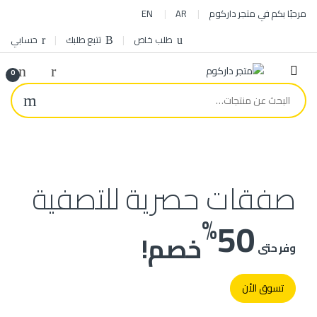
مرحبًا بكم في متجر داركوم
AR
EN
طلب خاص
تتبع طلبك
حسابي
0
صفقات حصرية
للتصفية
%
50
خصم!
وفر حتى
تسوق الأن