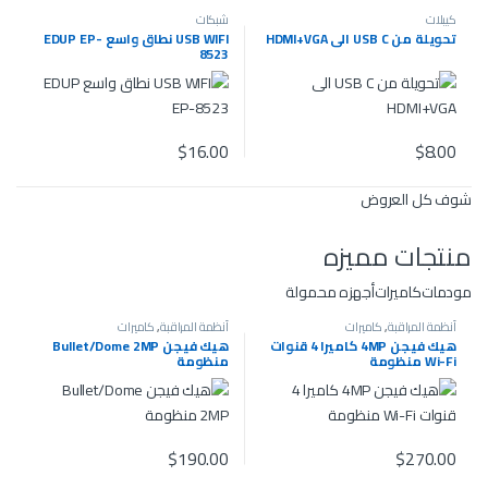
كيبلات
شبكات
تحويلة من USB C الى HDMI+VGA
USB WIFI نطاق واسع EDUP EP-
8523
$
16.00
$
8.00
شوف كل العروض
منتجات مميزه
مودمات
كاميرات
أجهزه محمولة
أنظمة المراقبة
,
كاميرات
أنظمة المراقبة
,
كاميرات
هيك فيجن 4MP كاميرا 4 قنوات
هيك فيجن Bullet/Dome 2MP
Wi-Fi منظومة
منظومة
$
190.00
$
270.00