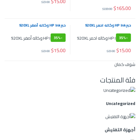
$
15.00
$
23.00
$
165.00
$
220.00
حبر HP Ink وكاله احمر 920XL
حبر HP Ink وكاله أصفر 920XL
35%
-
35%
-
$
15.00
$
15.00
$
23.00
$
23.00
شوف كمان
فئة المنتجات
Uncategorized
أجهزة التفتيش