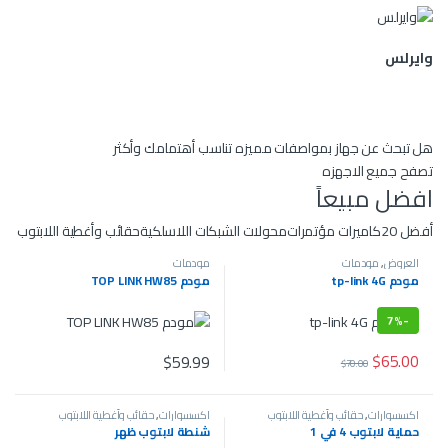
وايرلس
هل تبحث عن جهاز بمواصفات مميزه تناسب أهتمامك وأكثر
تصفح جميع الاجهزه
افضل مبيعاً
أفضل 20
كاميرات مؤتمرات
محولات الشبكات اللاسلكية
حقائب وأغطية اللابتوب
العروض
,
مودمات
مودمات
مودم tp-link 4G
مودم TOP LINK HW85
7%
-
$
65.00
$
59.99
$
70.00
اكسسوارات
,
حقائب وأغطية اللابتوب
اكسسوارات
,
حقائب وأغطية اللابتوب
حماية لابتوب 4 في 1
شنطة لابتوب ظهر