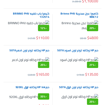
$
1,100.00
$
1,200.00
كاميرا عين سحرية Brinno PHV
كيمرا باب خفيه BRINNO PHV
132514
MAC12
12%
-
20%
-
$
110.00
$
48.00
$
125.00
$
60.00
حبر HP وكاله تونر لون اسود 507A
حبر HP وكاله تونر لون احمر 507A
25%
-
21%
-
$
165.00
$
135.00
$
220.00
$
170.00
حبر HP وكاله تونر لون ازرق 507A
حبر HP Ink وكاله ازرق 920XL
35%
-
25%
-